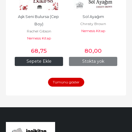
Boy)
Aşk Seni Bulursa (Cep 
Sol Ayağım
Chırısty Brown
Boy)
Nemesis Kitap
Rachel Gibson
Nemesis Kitap
68
,75
80
,00
Sepete Ekle
Stokta yok
Tümünü göster