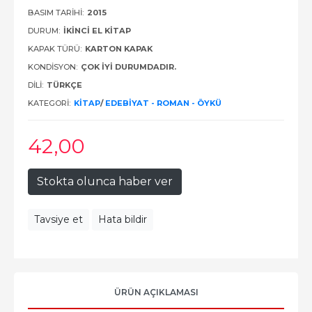
BASIM TARIHI:
2015
DURUM:
İKINCI EL KITAP
KAPAK TÜRÜ:
KARTON KAPAK
KONDISYON:
ÇOK İYI DURUMDADIR.
DILI:
TÜRKÇE
KATEGORI:
KITAP
/
EDEBIYAT - ROMAN - ÖYKÜ
42
,00
Stokta olunca haber ver
Tavsiye et
Hata bildir
ÜRÜN AÇIKLAMASI