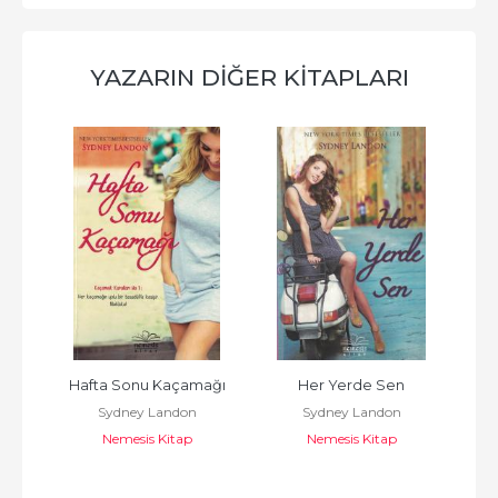
YAZARIN DIĞER KITAPLARI
en
Hafta Sonu Kaçamağı
Her Yerde Sen
Ha
Sydney Landon
Sydney Landon
Nemesis Kitap
Nemesis Kitap