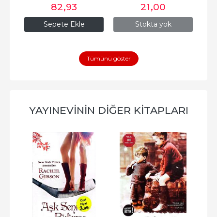
82
,93
21
,00
Sepete Ekle
Stokta yok
Tümünü göster
YAYINEVININ DIĞER KITAPLARI