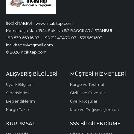
İNCİKİTABEVİ - www.incikitap.com
Kemalpaşa Mah. 1944 Sok. No:5/2 BAĞCILAR / İSTANBUL
+90 539 669 16 03
+90 212 434 70 07
5396691603
incikitabevi@gmail.com
© 2026 incikitap.com
ALIŞVERİŞ BİLGİLERİ
MÜŞTERİ HİZMETLERİ
Üyelik Bilgileri
Kargo ve Teslimat
Siparişlerim
Gizlilik ve Güvenlik
Beğendiklerim
Üyelik Koşulları
Kargo Takip
İade ve Değişim işlemleri
KURUMSAL
SSS BİLGİLENDİRME