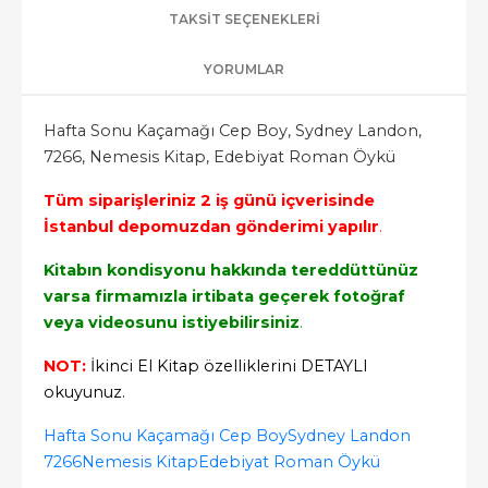
TAKSIT SEÇENEKLERI
YORUMLAR
Hafta Sonu Kaçamağı Cep Boy, Sydney Landon,
7266, Nemesis Kitap, Edebiyat Roman Öykü
Tüm sipar
işleriniz 2 iş günü içverisinde
İstanbul depomuzdan gönderimi
yapılır
.
Kitabın kondisyonu hakkında tereddüttünüz
varsa firmamızla irtibata geçerek fotoğraf
veya videosunu istiyebilirsiniz
.
NOT:
İkinci El Kitap özelliklerini DETAYLI
okuyunuz.
Hafta Sonu Kaçamağı Cep Boy
Sydney Landon
7266
Nemesis Kitap
Edebiyat Roman Öykü