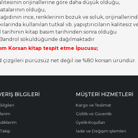
litesinin orijinallerine göre daha düşük olduğu,
talarının olduğu,
ğıdının ince, renklerinin bozuk ve soluk, orijinalleri
ılarında kullanılan tutkal vb. yapıştırıcıların kalitesiz
tarihinin kitap basım tarihinden sonra olduğu
 Bandrol söküldüğünde dağılmaktadır
om Korsan kitap tespit etme İpucusu;
çizgileri pürüzsüz net değil ise %80 korsan üründür.
VERİŞ BİLGİLERİ
MÜŞTERİ HİZMETLERİ
Bilgileri
Kargo ve Teslimat
şlerim
Gizlilik ve Güvenlik
diklerim
Üyelik Koşulları
Takip
İade ve Değişim işlemleri