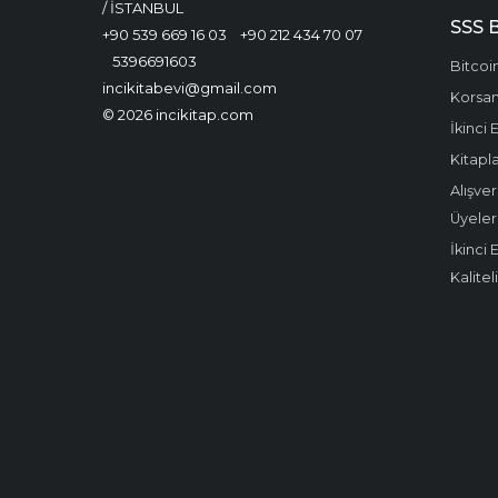
/ İSTANBUL
SSS 
+90 539 669 16 03
+90 212 434 70 07
5396691603
Bitcoin
incikitabevi@gmail.com
Korsan 
© 2026 incikitap.com
İkinci 
Kitapla
Alışver
Üyeler
İkinci 
Kalitel