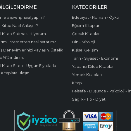
BİLGİLENDİRME
KATEGORILER
 ile alışveriş nasıl yapılır?
Edebiyat - Roman - Öykü
Kitap Nasıl Anlaşılır?
Eğitim Kitapları
El Kitap Satmak İstiyorum.
Çocuk Kitapları
rımı internetten nasıl satarım?
Din - Mitoloji
iş Deneyimlerinizi Paylaşın. Üstelik
Kişisel Gelişim
e %15 indirim.
Tarih - Siyaset - Ekonomi
El Kitap Sitesi - Uygun Fiyatlarla
Yabancı Dilde Kitaplar
i Kitaplara Ulaşın
Yemek Kitapları
Kitap
Felsefe - Düşünce - Psikoloji -
Sağlık - Tıp - Diyet
.