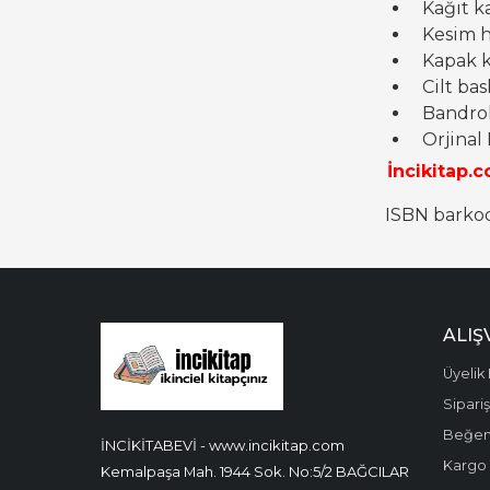
Kağıt ka
Kesim ha
Kapak ka
Cilt bask
Bandrol 
Orjinal
İncikitap.c
ISBN barkod 
ALIŞ
Üyelik 
Sipari
Beğen
İNCİKİTABEVİ - www.incikitap.com
Kargo 
Kemalpaşa Mah. 1944 Sok. No:5/2 BAĞCILAR