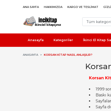
ANA SAYFA
HAKKIMIZDA
KARGO VE TESLIMAT
GIZL
Anasayfa
Kategoriler
İkinci El Kitap 
ANASAYFA
KORSAN KITAP NASIL ANLAŞILIR?
Korsan
Korsan Kit
1999 son
Baskı kal
Sayfalar
Sayfa dü