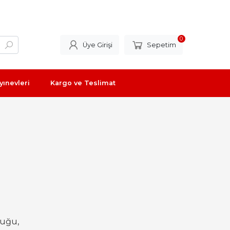
0
Üye Girişi
Sepetim
yınevleri
Kargo ve Teslimat
duğu,