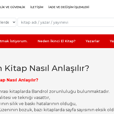
ILIK VE GÜVENLIK
İLETIŞIM
İADE VE DEĞIŞIM IŞLEMLERI
Satmak İstiyorum.
Neden İkinci El Kitap?
Yazarlar
Ya
 Kitap Nasıl Anlaşılır?
ap Nasıl Anlaşılır?
rası kitaplarda Bandrol zorunluluğu bulunmaktadır.
itesi ve tekniği vasattır,
ının silik ve baskı hatalarının olduğu,
zeninin bozuk, bazı kitaplarda sayfa sayısının eksik ol