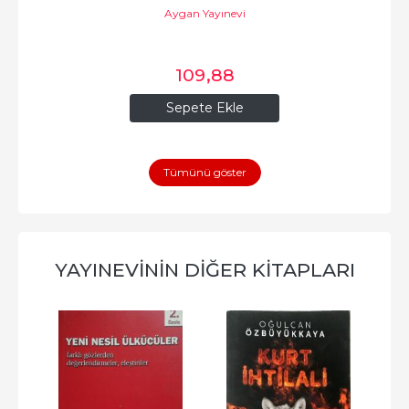
Aygan Yayınevi
109
,88
Sepete Ekle
Tümünü göster
YAYINEVININ DIĞER KITAPLARI