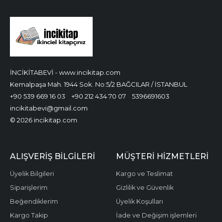
İNCİKİTABEVİ - www.incikitap.com
Kemalpaşa Mah. 1944 Sok. No:5/2 BAĞCILAR / İSTANBUL
+90 539 669 16 03
+90 212 434 70 07
5396691603
incikitabevi@gmail.com
© 2026 incikitap.com
ALIŞVERİŞ BİLGİLERİ
MÜŞTERİ HİZMETLERİ
Üyelik Bilgileri
Kargo ve Teslimat
Siparişlerim
Gizlilik ve Güvenlik
Beğendiklerim
Üyelik Koşulları
Kargo Takip
İade ve Değişim işlemleri