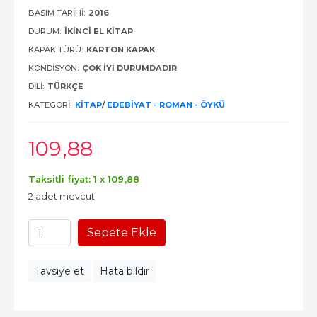
BASIM TARIHI:
2016
DURUM:
İKINCI EL KITAP
KAPAK TÜRÜ:
KARTON KAPAK
KONDISYON:
ÇOK İYI DURUMDADIR
DILI:
TÜRKÇE
KATEGORI:
KITAP
/
EDEBIYAT - ROMAN - ÖYKÜ
109
,88
Taksitli fiyat: 1 x
109
,88
2 adet mevcut
Sepete Ekle
Tavsiye et
Hata bildir