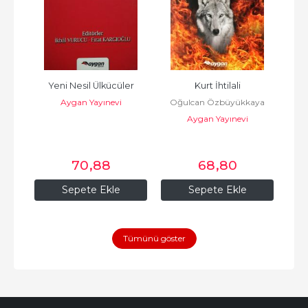
er?
Yeni Nesil Ülkücüler
Kurt İhtilali
Aygan Yayınevi
Oğulcan Özbüyükkaya
Oğ
Aygan Yayınevi
70
,88
68
,80
Sepete Ekle
Sepete Ekle
Tümünü göster