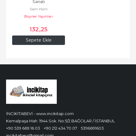
Sanatı
Sam Horn
Boyner Yayınları
132
,25
Sepete Ekle
İNCİKİTABEVİ - www.incikitap.com
Kemalpaşa Mah. 1944 Sok. No:5/2 BAĞCILAR / İSTANBUL
+90 539 669 16 03
+90 212 434 70 07
5396691603
incikitabevi@gmail.com