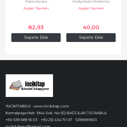
Rabia Karaca
Hüseynbala Mirelemov
Aygan Yayınevi
Aygan Yayınevi
82
,93
40
,00
Sepete Ekle
Sepete Ekle
İNCİKİTABEVİ - www.incikitap.com
Kemalpaşa Mah. 1944 Sok. No:5/2 BAĞCILAR / İSTANBUL
+90 539 669 16 03
+90 212 434 70 07
5396691603
incikitabevi@gmail.com