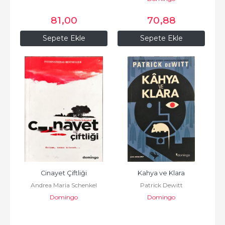
81
,00
70
,88
Sepete Ekle
Sepete Ekle
Cinayet Çiftliği
Kahya ve Klara
Andrea Maria Schenkel
Patrick Dewitt
Domingo
Domingo