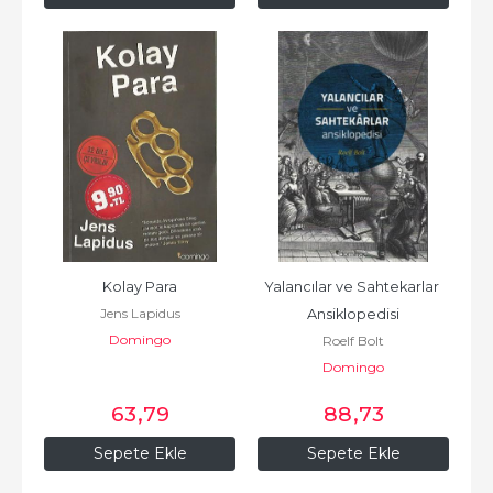
Kolay Para
Yalancılar ve Sahtekarlar 
Jens Lapidus
Ansiklopedisi
Domingo
Roelf Bolt
Domingo
63
,79
88
,73
Sepete Ekle
Sepete Ekle