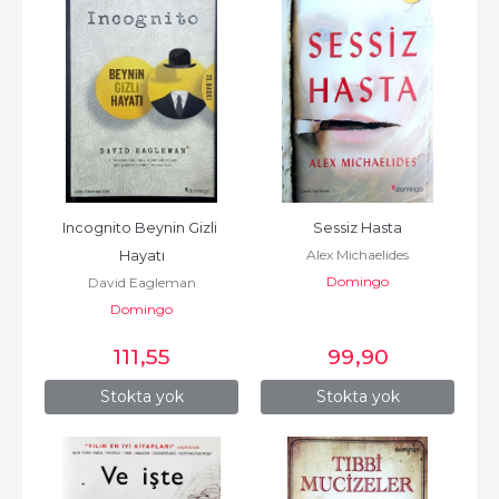
Incognito Beynin Gizli 
Sessiz Hasta
Alex Michaelides
Hayatı
Domingo
David Eagleman
Domingo
111
,55
99
,90
Stokta yok
Stokta yok