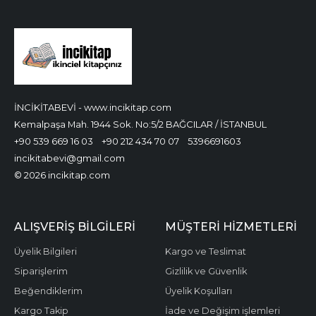
İNCİKİTABEVİ - www.incikitap.com
Kemalpaşa Mah. 1944 Sok. No:5/2 BAĞCILAR / İSTANBUL
+90 539 669 16 03
+90 212 434 70 07
5396691603
incikitabevi@gmail.com
© 2026 incikitap.com
ALIŞVERİŞ BİLGİLERİ
MÜŞTERİ HİZMETLERİ
Üyelik Bilgileri
Kargo ve Teslimat
Siparişlerim
Gizlilik ve Güvenlik
Beğendiklerim
Üyelik Koşulları
Kargo Takip
İade ve Değişim işlemleri