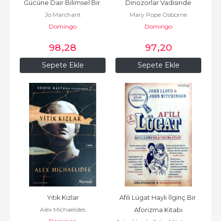
Gücüne Dair Bilimsel Bir 
Dinozorlar Vadisinde
Jo Marchant
Mary Pope Osborne
Yolculuk
Domingo
Domingo
98
,28
97
,20
Sepete Ekle
Sepete Ekle
Yitik Kızlar
Afili Lügat Hayli İlginç Bir 
Alex Michaelides
Aforizma Kitabı