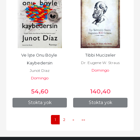
Ve İşte Onu Böyle 
Tıbbi Mucizeler
Dr. Eugene W. Straus
Kaybedersin
Domingo
Junot Diaz
Domingo
54
,60
140
,40
Stokta yok
Stokta yok
1
2
»
»»