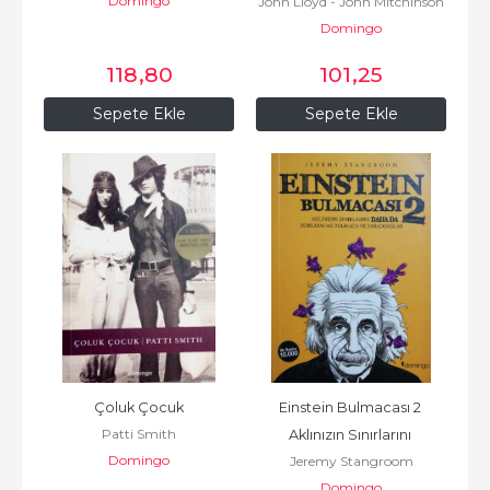
Domingo
John Lloyd - John Mitchinson
Domingo
118
,80
101
,25
Sepete Ekle
Sepete Ekle
Çoluk Çocuk
Einstein Bulmacası 2 
Patti Smith
Aklınızın Sınırlarını 
Domingo
Jeremy Stangroom
Zorlayacak Bulmaca ve...
Domingo