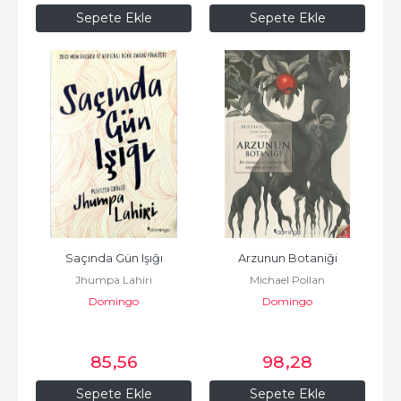
Sepete Ekle
Sepete Ekle
Saçında Gün Işığı
Arzunun Botaniği
Jhumpa Lahiri
Michael Pollan
Domingo
Domingo
85
,56
98
,28
Sepete Ekle
Sepete Ekle