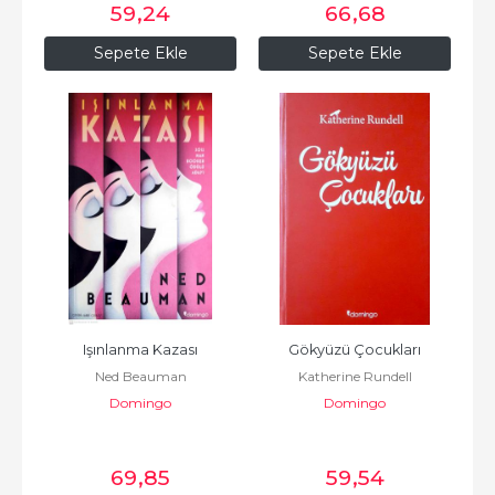
59
,24
66
,68
Sepete Ekle
Sepete Ekle
Işınlanma Kazası
Gökyüzü Çocukları
Ned Beauman
Katherine Rundell
Domingo
Domingo
69
,85
59
,54