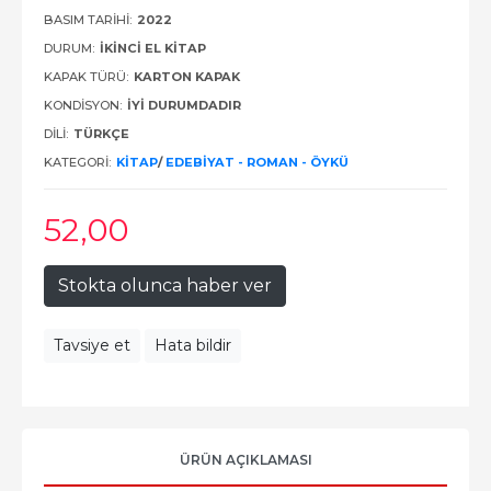
BASIM TARIHI:
2022
DURUM:
İKINCI EL KITAP
KAPAK TÜRÜ:
KARTON KAPAK
KONDISYON:
İYI DURUMDADIR
DILI:
TÜRKÇE
KATEGORI:
KITAP
/
EDEBIYAT - ROMAN - ÖYKÜ
52
,00
Stokta olunca haber ver
Tavsiye et
Hata bildir
ÜRÜN AÇIKLAMASI