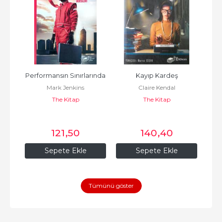
Performansın Sınırlarında
Kayıp Kardeş
Mark Jenkins
Claire Kendal
Orta
The Kitap
The Kitap
Do
121
,50
140
,40
Sepete Ekle
Sepete Ekle
Tümünü göster