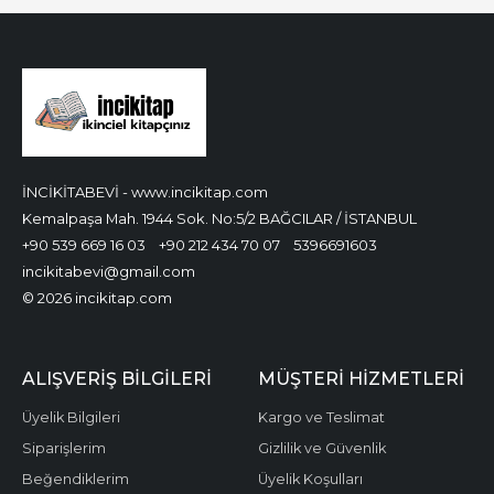
İNCİKİTABEVİ - www.incikitap.com
Kemalpaşa Mah. 1944 Sok. No:5/2 BAĞCILAR / İSTANBUL
+90 539 669 16 03
+90 212 434 70 07
5396691603
incikitabevi@gmail.com
© 2026 incikitap.com
ALIŞVERİŞ BİLGİLERİ
MÜŞTERİ HİZMETLERİ
Üyelik Bilgileri
Kargo ve Teslimat
Siparişlerim
Gizlilik ve Güvenlik
Beğendiklerim
Üyelik Koşulları