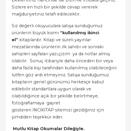
beklentiniz haricinde ise bizimle irtibata geçiniz.
Sizlere en hızlı bir şekilde cevap vererek
mağduriyetiniz telafi edilecektir.
Siz değerli okuyuculara satışa sunduğumuz
ürünlerin büyük kısmı
“kullanılmış ikinci
el”
kitaplardır. Kitap ve süreli yayınlar
mezatlarında ürünlerin ilk sahibi ve sonraki
sahipleri sayfaları yazı,çizim ya da notlar almış
olabilir. Sonuç itibariyle daha önceden bir veya
daha fazla kişi tarafından kullanılmış olabileceğini
lütfen göz ardı etmeyiniz. Satışa sunduğumuz
kitapların genel görünümü herkesçe kabul
edilebilir standartlara uygun olarak ve
olabildiğince açık bir şekilde belirtmeye,
fotoğraflamaya gayret
gösteren İNCİKİTAP sitemizi gezdiğiniz için
şimdiden teşekkür eder.
Mutlu Kitap Okumalar Dileğiyle.