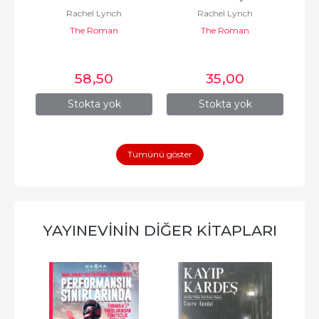
Rachel Lynch
Rachel Lynch
The Roman
The Roman
58
,50
35
,00
Stokta yok
Stokta yok
Tümünü göster
YAYINEVININ DIĞER KITAPLARI