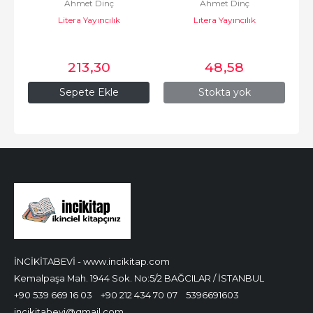
Ahmet Dinç
Ahmet Dinç
Litera Yayıncılık
Lıtera Yayıncılık
213
,30
48
,58
Sepete Ekle
Stokta yok
İNCİKİTABEVİ - www.incikitap.com
Kemalpaşa Mah. 1944 Sok. No:5/2 BAĞCILAR / İSTANBUL
+90 539 669 16 03
+90 212 434 70 07
5396691603
incikitabevi@gmail.com