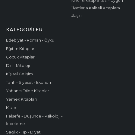
İkinci El Kitap Sitesi - Uygun
Fiyatlarla Kaliteli Kitaplara
Ulaşın
KATEGORILER
Edebiyat - Roman - Öykü
Eğitim Kitapları
Çocuk Kitapları
Din - Mitoloji
Kişisel Gelişim
Tarih - Siyaset - Ekonomi
Yabancı Dilde Kitaplar
Yemek Kitapları
Kitap
Felsefe - Düşünce - Psikoloji -
İnceleme
Sağlık - Tıp - Diyet