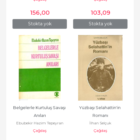
156
,00
103
,09
Stokta yok
Stokta yok
Belgelerle Kurtuluş Savaşı 
Yüzbaşı Selahattin'in 
Anıları
Romanı
Ebubekir Hazim Tepeyran
İlhan Selçuk
Çağdaş
Çağdaş