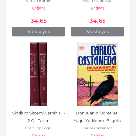
Orhan Bumin
Aydın Karahasan
Çağdaş
Çağdaş
34
,65
34
,65
Stokta yok
Stokta yok
Sindirim Sistemi Cerrahisi 1-
Don Juan'ın Öğretileri 
2 Cilt Takım
Yaqui Yerlilerinin Bilgelik 
Ümit Topaloğlu
Carlos Castaneda
Yolu
Çağdaş
Çağdaş