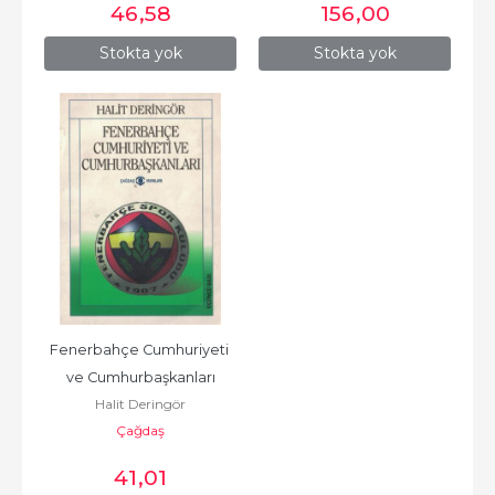
46
,58
156
,00
Stokta yok
Stokta yok
Fenerbahçe Cumhuriyeti 
ve Cumhurbaşkanları
Halit Deringör
Çağdaş
41
,01