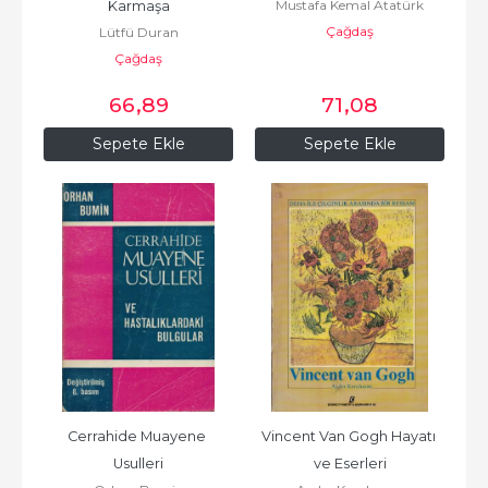
Mustafa Kemal Atatürk
Karmaşa
Çağdaş
Lütfü Duran
Çağdaş
66
,89
71
,08
Sepete Ekle
Sepete Ekle
Cerrahide Muayene 
Vincent Van Gogh Hayatı 
Usulleri
ve Eserleri