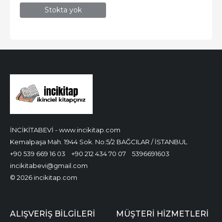
Stokta yok
İNCİKİTABEVİ - www.incikitap.com
Kemalpaşa Mah. 1944 Sok. No:5/2 BAĞCILAR / İSTANBUL
+90 539 669 16 03
+90 212 434 70 07
5396691603
incikitabevi@gmail.com
© 2026 incikitap.com
ALIŞVERİŞ BİLGİLERİ
MÜŞTERİ HİZMETLERİ