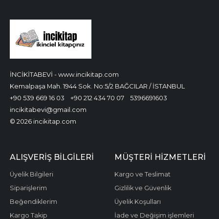
İNCİKİTABEVİ - www.incikitap.com
Kemalpaşa Mah. 1944 Sok. No:5/2 BAĞCILAR / İSTANBUL
+90 539 669 16 03
+90 212 434 70 07
5396691603
incikitabevi@gmail.com
© 2026 incikitap.com
ALIŞVERİŞ BİLGİLERİ
MÜŞTERİ HİZMETLERİ
Üyelik Bilgileri
Kargo ve Teslimat
Siparişlerim
Gizlilik ve Güvenlik
Beğendiklerim
Üyelik Koşulları
Kargo Takip
İade ve Değişim işlemleri