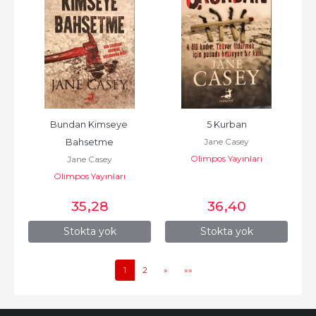
Bundan Kimseye 
5 Kurban
Jane Casey
Bahsetme
Olimpos Yayınları
Jane Casey
Olimpos Yayınları
35
,28
36
,40
Stokta yok
Stokta yok
1
2
»
»»