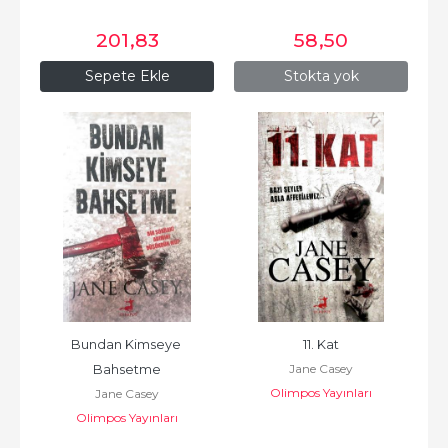
201
,83
58
,50
Sepete Ekle
Stokta yok
Bundan Kimseye 
11. Kat
Jane Casey
Bahsetme
Olimpos Yayınları
Jane Casey
Olimpos Yayınları