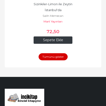
Sizinkiler-Limon ile Zeytin 
İstanbul'da
Salih Memecan
Mart Yayınları
72
,50
Sepete Ekle
Tümünü göster