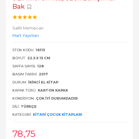
Bak
Salih Memecan
Mart Yayınları
STOK KODU:
16115
BOYUT:
22.5 X 15 CM
SAYFA SAYISI:
128
BASIM TARIHI:
2017
DURUM:
İKINCI EL KITAP
KAPAK TÜRÜ:
KARTON KAPAK
KONDISYON:
ÇOK İYI DURUMDADIR
DILI:
TÜRKÇE
KATEGORI:
KITAP
/
ÇOCUK KITAPLARI
78
,75