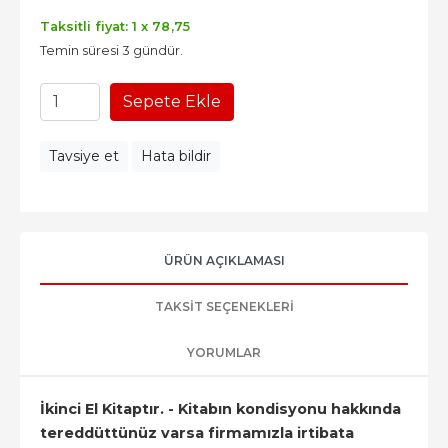
Taksitli fiyat: 1 x
78
,75
Temin süresi 3 gündür.
Sepete Ekle
Tavsiye et
Hata bildir
ÜRÜN AÇIKLAMASI
TAKSIT SEÇENEKLERI
YORUMLAR
İkinci El Kitaptır. - Kitabın kondisyonu hakkında
tereddüttünüz varsa firmamızla irtibata