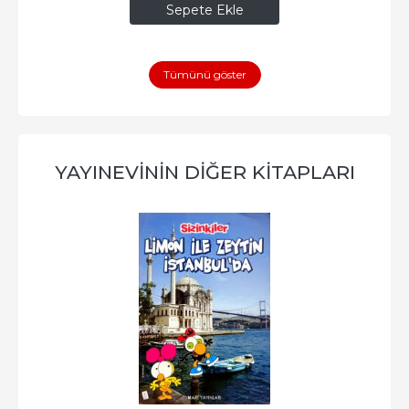
Sepete Ekle
Tümünü göster
YAYINEVININ DIĞER KITAPLARI