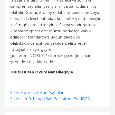
mezatlarında ürünlerin ilk sahibi ve sonraki
sahipleri sayfaları yazı,çizim ya da notlar almış
olabilir. Sonuç itibariyle daha önceden bir veya
daha fazla kişi tarafından kullanılmış olabileceğini
lütfen göz ardı etmeyiniz. Satışa sunduğumuz
kitapların genel görünümü herkesçe kabul
edilebilir standartlara uygun olarak ve
olabildiğince açık bir şekilde belirtmeye,
fotoğraflamaya gayret
gösteren İNCİKİTAP sitemizi gezdiğiniz için
şimdiden teşekkür eder.
Mutlu Kitap Okumalar Dileğiyle.
Salih Memecan
Mart Yayınları
Sizinkiler 9. Kitap /Bak Bak Şimdi Bak
16115