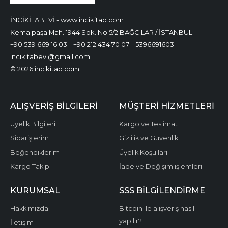
İNCİKİTABEVİ - www.incikitap.com
Kemalpaşa Mah. 1944 Sok. No:5/2 BAĞCILAR / İSTANBUL
+90 539 669 16 03
+90 212 434 70 07
5396691603
incikitabevi@gmail.com
© 2026 incikitap.com
ALIŞVERİŞ BİLGİLERİ
MÜŞTERİ HİZMETLERİ
Üyelik Bilgileri
Kargo ve Teslimat
Siparişlerim
Gizlilik ve Güvenlik
Beğendiklerim
Üyelik Koşulları
Kargo Takip
İade ve Değişim işlemleri
KURUMSAL
SSS BİLGİLENDİRME
Hakkımızda
Bitcoin ile alışveriş nasıl
yapılır?
İletişim