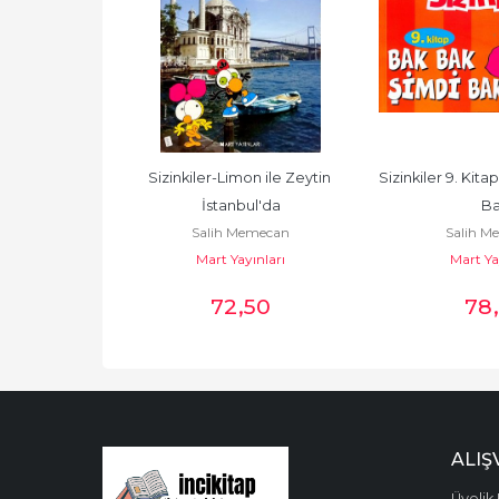
Sizinkiler-Limon ile Zeytin 
Sizinkiler 9. Kita
İstanbul'da
B
Salih Memecan
Salih M
Mart Yayınları
Mart Ya
72
,50
78
ALIŞ
Üyelik 