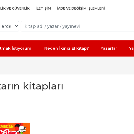
ILIK VE GÜVENLIK
İLETIŞIM
İADE VE DEĞIŞIM IŞLEMLERI
Satmak İstiyorum.
Neden İkinci El Kitap?
Yazarlar
Ya
rın kitapları