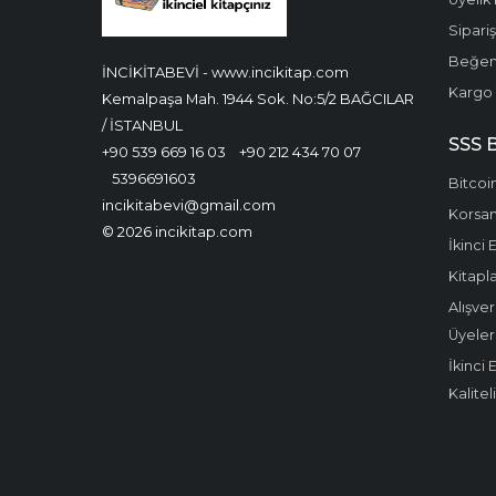
Sipari
Beğen
İNCİKİTABEVİ - www.incikitap.com
Kargo 
Kemalpaşa Mah. 1944 Sok. No:5/2 BAĞCILAR
/ İSTANBUL
SSS 
+90 539 669 16 03
+90 212 434 70 07
5396691603
Bitcoin
incikitabevi@gmail.com
Korsan 
© 2026 incikitap.com
İkinci 
Kitapla
Alışver
Üyeler
İkinci 
Kalitel