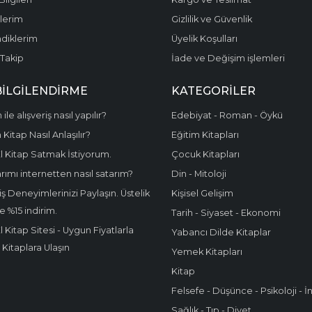
şlerim
Gizlilik ve Güvenlik
diklerim
Üyelik Koşulları
Takip
İade ve Değişim işlemleri
BİLGİLENDİRME
KATEGORILER
 ile alışveriş nasıl yapılır?
Edebiyat - Roman - Öykü
Kitap Nasıl Anlaşılır?
Eğitim Kitapları
El Kitap Satmak İstiyorum.
Çocuk Kitapları
rımı internetten nasıl satarım?
Din - Mitoloji
iş Deneyimlerinizi Paylaşın. Üstelik
Kişisel Gelişim
e %15 indirim.
Tarih - Siyaset - Ekonomi
El Kitap Sitesi - Uygun Fiyatlarla
Yabancı Dilde Kitaplar
i Kitaplara Ulaşın
Yemek Kitapları
Kitap
Felsefe - Düşünce - Psikoloji -
Sağlık - Tıp - Diyet