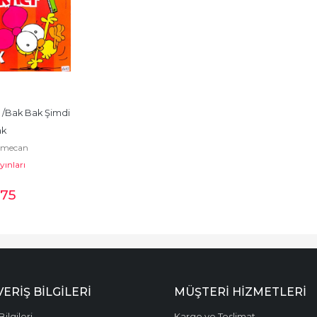
p /Bak Bak Şimdi 
ak
emecan
yınları
,75
VERİŞ BİLGİLERİ
MÜŞTERİ HİZMETLERİ
Bilgileri
Kargo ve Teslimat