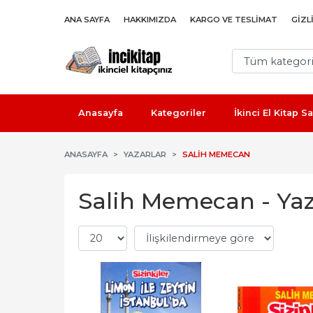
ANA SAYFA
HAKKIMIZDA
KARGO VE TESLIMAT
GIZL
Anasayfa
Kategoriler
İkinci El Kitap 
ANASAYFA
YAZARLAR
SALIH MEMECAN
Salih Memecan - Yaza