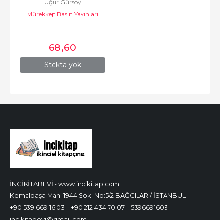
Uğur Gürsoy
Mürekkep Basın Yayınları
68
,60
Stokta yok
İNCİKİTABEVİ - www.incikitap.com
Kemalpaşa Mah. 1944 Sok. No:5/2 BAĞCILAR / İSTANBUL
+90 539 669 16 03
+90 212 434 70 07
5396691603
incikitabevi@gmail.com