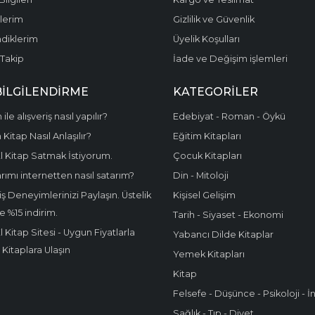
şlerim
Gizlilik ve Güvenlik
diklerim
Üyelik Koşulları
Takip
İade ve Değişim işlemleri
BİLGİLENDİRME
KATEGORILER
 ile alışveriş nasıl yapılır?
Edebiyat - Roman - Öykü
Kitap Nasıl Anlaşılır?
Eğitim Kitapları
El Kitap Satmak İstiyorum.
Çocuk Kitapları
rımı internetten nasıl satarım?
Din - Mitoloji
iş Deneyimlerinizi Paylaşın. Üstelik
Kişisel Gelişim
e %15 indirim.
Tarih - Siyaset - Ekonomi
El Kitap Sitesi - Uygun Fiyatlarla
Yabancı Dilde Kitaplar
i Kitaplara Ulaşın
Yemek Kitapları
Kitap
Felsefe - Düşünce - Psikoloji -
Sağlık - Tıp - Diyet