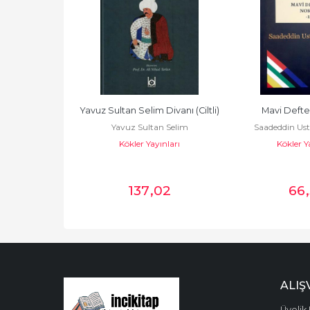
Yavuz Sultan Selim Divanı (Ciltli)
Mavi Defter
Yavuz Sultan Selim
Saadeddin Us
Kökler Yayınları
Kökler Y
137
,02
66
ALIŞ
Üyelik 