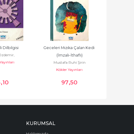
 Dilbilgisi
Geceleri Mızıka Çalan Kedi 
Özdemir,
(İmzalı-İthaflı)
Yayınları
Mustafa Ruhi Şirin
Kökler Yayınları
5
,10
97
,50
KURUMSAL
Hakkımızda