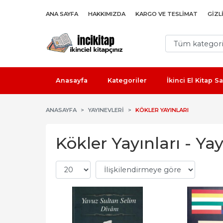
ANA SAYFA
HAKKIMIZDA
KARGO VE TESLIMAT
GIZL
Anasayfa
Kategoriler
İkinci El Kitap 
ANASAYFA
YAYINEVLERI
KÖKLER YAYINLARI
Kökler Yayınları - Ya