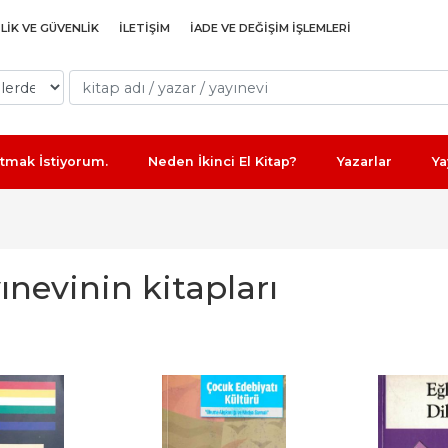
ILIK VE GÜVENLIK
İLETIŞIM
İADE VE DEĞIŞIM IŞLEMLERI
Satmak İstiyorum.
Neden İkinci El Kitap?
Yazarlar
Ya
yınevinin kitapları