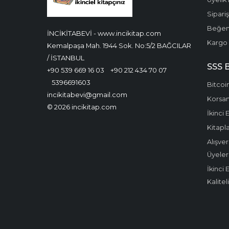
Sipari
Beğen
İNCİKİTABEVİ - www.incikitap.com
Kargo 
Kemalpaşa Mah. 1944 Sok. No:5/2 BAĞCILAR
/ İSTANBUL
SSS 
+90 539 669 16 03
+90 212 434 70 07
5396691603
Bitcoin
incikitabevi@gmail.com
Korsan 
© 2026 incikitap.com
İkinci 
Kitapla
Alışver
Üyeler
İkinci 
Kalitel