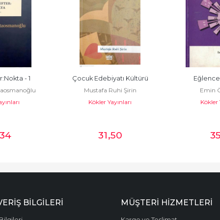
:Nokta - 1
Çocuk Edebiyatı Kültürü
Eğlenceli
taosmanoğlu
Mustafa Ruhi Şirin
Emin 
ayınları
Kökler Yayınları
Kökler 
,34
31
,50
3
VERİŞ BİLGİLERİ
MÜŞTERİ HİZMETLERİ
Bilgileri
Kargo ve Teslimat