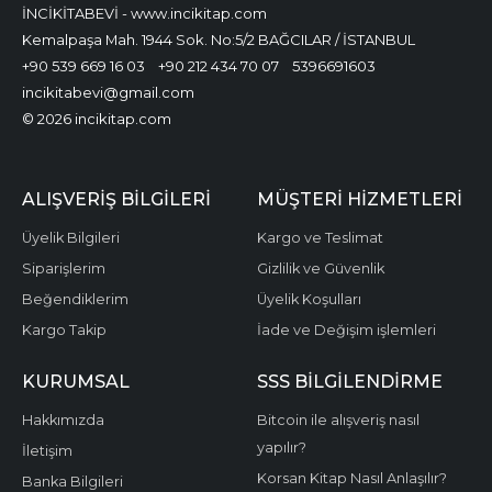
İNCİKİTABEVİ - www.incikitap.com
Kemalpaşa Mah. 1944 Sok. No:5/2 BAĞCILAR / İSTANBUL
+90 539 669 16 03
+90 212 434 70 07
5396691603
incikitabevi@gmail.com
© 2026 incikitap.com
ALIŞVERİŞ BİLGİLERİ
MÜŞTERİ HİZMETLERİ
Üyelik Bilgileri
Kargo ve Teslimat
Siparişlerim
Gizlilik ve Güvenlik
Beğendiklerim
Üyelik Koşulları
Kargo Takip
İade ve Değişim işlemleri
KURUMSAL
SSS BİLGİLENDİRME
Hakkımızda
Bitcoin ile alışveriş nasıl
yapılır?
İletişim
Korsan Kitap Nasıl Anlaşılır?
Banka Bilgileri