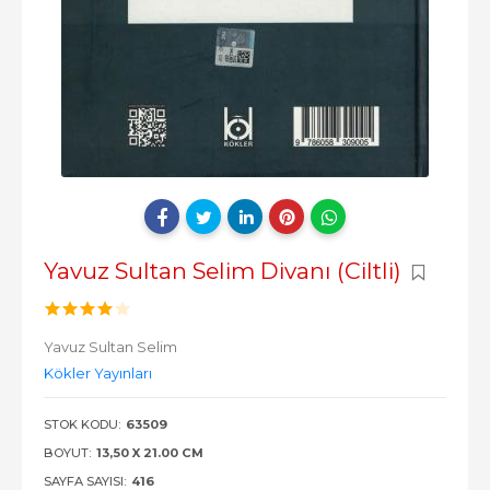
Yavuz Sultan Selim Divanı (Ciltli)
Yavuz Sultan Selim
Kökler Yayınları
STOK KODU:
63509
BOYUT:
13,50 X 21.00 CM
SAYFA SAYISI:
416