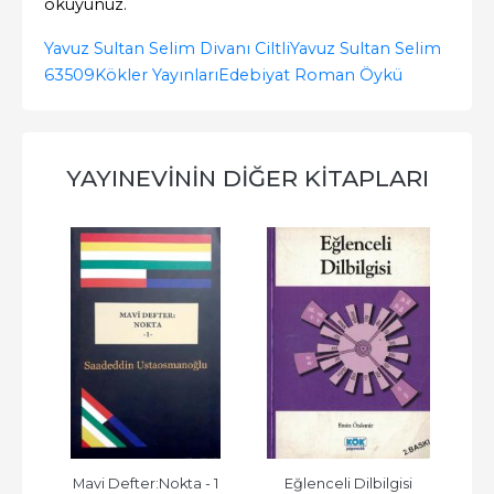
okuyunuz.
Yavuz Sultan Selim Divanı Ciltli
Yavuz Sultan Selim
63509
Kökler Yayınları
Edebiyat Roman Öykü
YAYINEVININ DIĞER KITAPLARI
türü
Mavi Defter:Nokta - 1
Eğlenceli Dilbilgisi
Ge