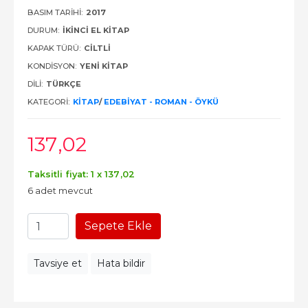
BASIM TARIHI:
2017
DURUM:
İKINCI EL KITAP
KAPAK TÜRÜ:
CILTLI
KONDISYON:
YENI KITAP
DILI:
TÜRKÇE
KATEGORI:
KITAP
/
EDEBIYAT - ROMAN - ÖYKÜ
137
,02
Taksitli fiyat: 1 x
137
,02
6 adet mevcut
Sepete Ekle
Tavsiye et
Hata bildir